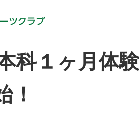
本科１ヶ月体験
始！